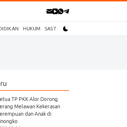
DIDIKAN
HUKUM
SASTRA
ru
etua TP PKK Alor Dorong
erang Melawan Kekerasan
erempuan dan Anak di
inongko