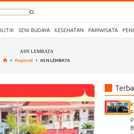
LITIK
SENI BUDAYA
KESEHATAN
PARIWISATA
PEN
ASN LEMBATA
Regional
ASN LEMBATA
Home
Terba
K
P
P
B