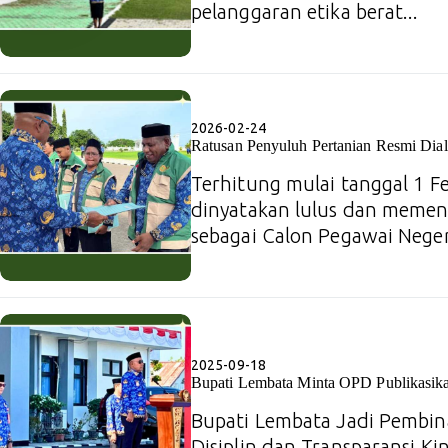
pelanggaran etika berat...
2026-02-24
Ratusan Penyuluh Pertanian Resmi Dia
Terhitung mulai tanggal 1 Fe
dinyatakan lulus dan memen
sebagai Calon Pegawai Negeri
2025-09-18
Bupati Lembata Minta OPD Publikasika
Bupati Lembata Jadi Pembin
Disiplin dan Transparansi Kin