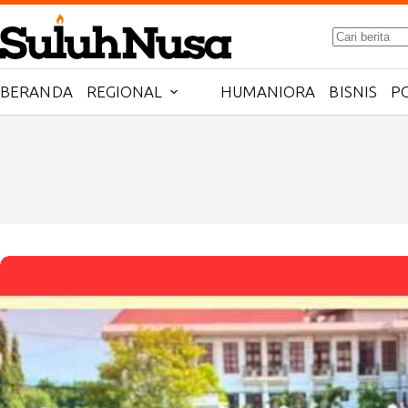
Skip
to
No
content
results
BERANDA
REGIONAL
HUMANIORA
BISNIS
PO