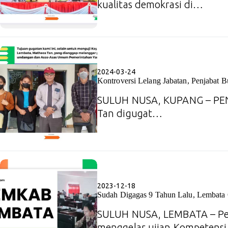
kualitas demokrasi di…
2024-03-24
Kontroversi Lelang Jabatan, Penjabat
SULUH NUSA, KUPANG – PEN
Tan digugat…
2023-12-18
Sudah Digagas 9 Tahun Lalu, Lembata
SULUH NUSA, LEMBATA – Pe
menggelar ujian Kompetens