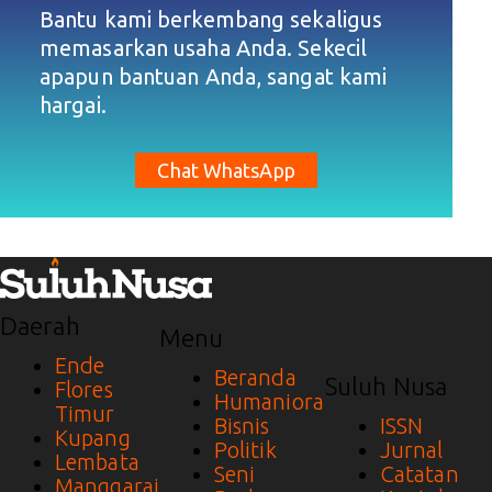
Bantu kami berkembang sekaligus
memasarkan usaha Anda. Sekecil
apapun bantuan Anda, sangat kami
hargai.
Chat WhatsApp
Daerah
Menu
Ende
Beranda
Suluh Nusa
Flores
Humaniora
Timur
Bisnis
ISSN
Kupang
Politik
Jurnal
Lembata
Seni
Catatan
Manggarai