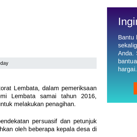
Ingi
Bantu
sekali
Anda. 
bantua
oday
hargai.
ktorat Lembata, dalam pemeriksaan
omi Lembata samai tahun 2016,
untuk melakukan penagihan.
pendekatan persuasif dan petunjuk
dahkan oleh beberapa kepala desa di