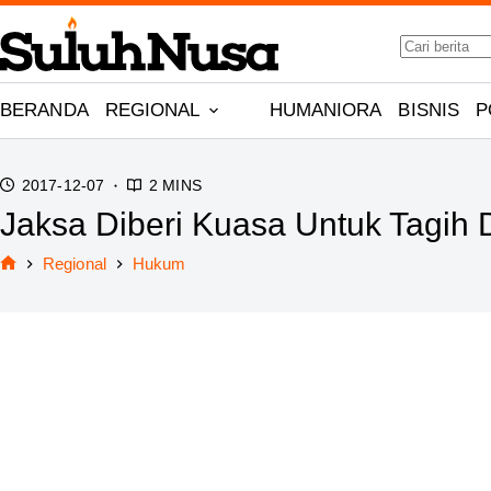
Skip
No
to
results
content
BERANDA
REGIONAL
HUMANIORA
BISNIS
P
2017-12-07
2 MINS
Jaksa Diberi Kuasa Untuk Tagih 
Regional
Hukum
Home