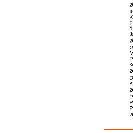
2
I
K
F
d
J
2
G
M
P
k
2
D
K
2
P
P
P
2