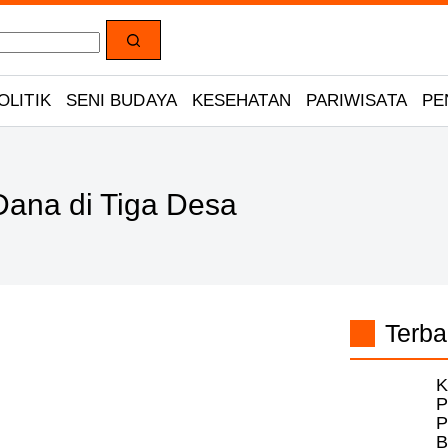
OLITIK
SENI BUDAYA
KESEHATAN
PARIWISATA
PE
Dana di Tiga Desa
Terba
K
P
P
B