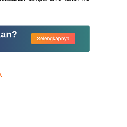
aan?
Selengkapnya
A