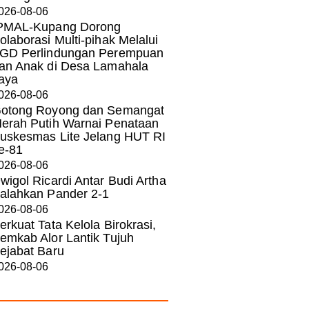
026-08-06
PMAL-Kupang Dorong
olaborasi Multi-pihak Melalui
GD Perlindungan Perempuan
an Anak di Desa Lamahala
aya
026-08-06
otong Royong dan Semangat
erah Putih Warnai Penataan
uskesmas Lite Jelang HUT RI
e-81
026-08-06
wigol Ricardi Antar Budi Artha
alahkan Pander 2-1
026-08-06
erkuat Tata Kelola Birokrasi,
emkab Alor Lantik Tujuh
ejabat Baru
026-08-06