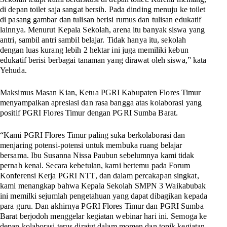
di depan toilet saja sangat bersih. Pada dinding menuju ke toilet
di pasang gambar dan tulisan berisi rumus dan tulisan edukatif
lainnya. Menurut Kepala Sekolah, arena itu banyak siswa yang
antri, sambil antri sambil belajar. Tidak hanya itu, sekolah
dengan luas kurang lebih 2 hektar ini juga memiliki kebun
edukatif berisi berbagai tanaman yang dirawat oleh siswa,” kata
Yehuda.
Maksimus Masan Kian, Ketua PGRI Kabupaten Flores Timur
menyampaikan apresiasi dan rasa bangga atas kolaborasi yang
positif PGRI Flores Timur dengan PGRI Sumba Barat.
“Kami PGRI Flores Timur paling suka berkolaborasi dan
menjaring potensi-potensi untuk membuka ruang belajar
bersama. Ibu Susanna Nissa Paubun sebelumnya kami tidak
pernah kenal. Secara kebetulan, kami bertemu pada Forum
Konferensi Kerja PGRI NTT, dan dalam percakapan singkat,
kami menangkap bahwa Kepala Sekolah SMPN 3 Waikabubak
ini memilki sejumlah pengetahuan yang dapat dibagikan kepada
para guru. Dan akhirnya PGRI Flores Timur dan PGRI Sumba
Barat berjodoh menggelar kegiatan webinar hari ini. Semoga ke
depan kolaborasi terus dirajut dalam momen dan topik kegiatan