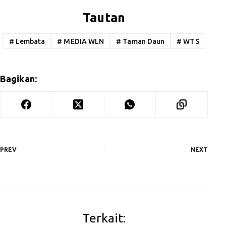
Tautan
#
Lembata
#
MEDIA WLN
#
Taman Daun
#
WTS
Bagikan:
PREV
NEXT
Terkait: