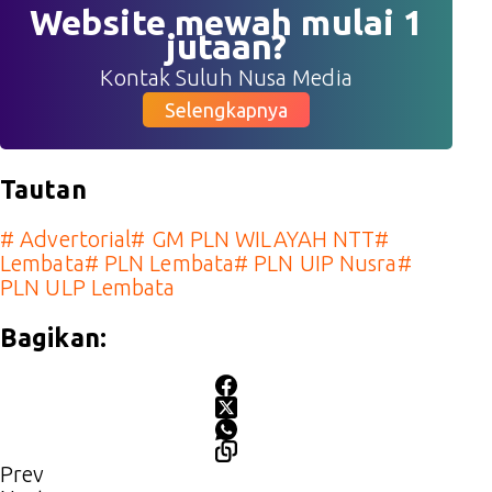
Website mewah mulai 1
jutaan?
Kontak Suluh Nusa Media
Selengkapnya
Tautan
#
Advertorial
#
GM PLN WILAYAH NTT
#
Lembata
#
PLN Lembata
#
PLN UIP Nusra
#
PLN ULP Lembata
Bagikan:
Prev