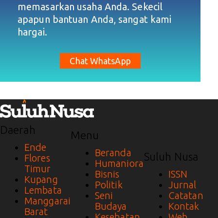
memasarkan usaha Anda. Sekecil
apapun bantuan Anda, sangat kami
hargai.
Chat WhatsApp
Daerah
Menu
Ende
Beranda
Suluh Nusa
Flores
Humaniora
Timur
Bisnis
ISSN
Kupang
Politik
Jurnal
Lembata
Seni
Catatan
Manggarai
Budaya
Kontak
Barat
Kesehatan
Web