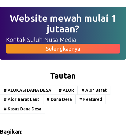
Website mewah mulai 1
jutaan?
Kontak Suluh Nusa Media
Selengkapnya
Tautan
#
ALOKASI DANA DESA
#
ALOR
#
Alor Barat
#
Alor Barat Laut
#
Dana Desa
#
Featured
#
Kasus Dana Desa
Bagikan: