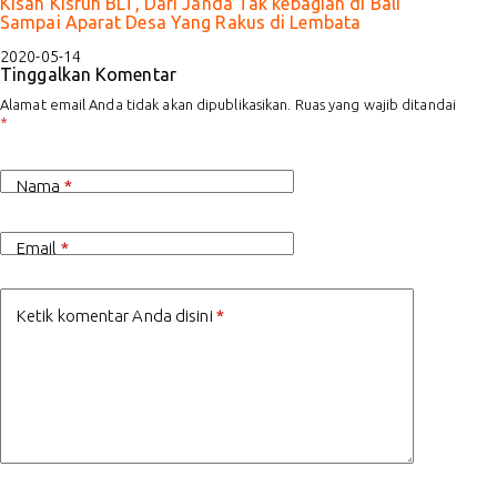
Kisah Kisruh BLT, Dari Janda Tak kebagian di Bali
Sampai Aparat Desa Yang Rakus di Lembata
2020-05-14
Tinggalkan Komentar
Alamat email Anda tidak akan dipublikasikan.
Ruas yang wajib ditandai
*
Nama
*
Email
*
Ketik komentar Anda disini
*