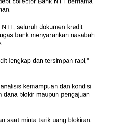
debt collector Bank NTT bernama
han.
 NTT, seluruh dokumen kredit
petugas bank menyarankan nasabah
s.
t lengkap dan tersimpan rapi,”
 analisis kemampuan dan kondisi
n dana blokir maupun pengajuan
n saat minta tarik uang blokiran.