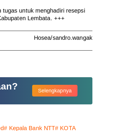
 tugas untuk menghadiri resepsi
i Kabupaten Lembata. +++
Hosea/sandro.wangak
aan?
Selengkapnya
ed
#
Kepala Bank NTT
#
KOTA