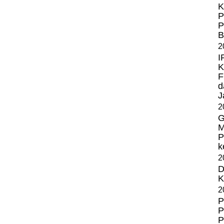
K
P
P
B
2
I
K
F
d
J
2
G
M
P
k
2
D
K
2
P
P
P