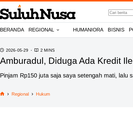
Skip
No
to
results
content
BERANDA
REGIONAL
HUMANIORA
BISNIS
P
2026-05-29
2 MINS
Amburadul, Diduga Ada Kredit I
Pinjam Rp150 juta saja saya setengah mati, lalu 
Regional
Hukum
Home