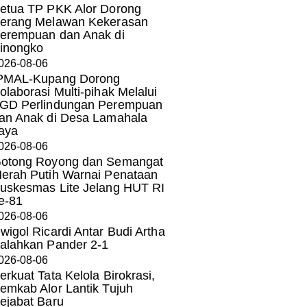
etua TP PKK Alor Dorong
erang Melawan Kekerasan
erempuan dan Anak di
inongko
026-08-06
PMAL-Kupang Dorong
olaborasi Multi-pihak Melalui
GD Perlindungan Perempuan
an Anak di Desa Lamahala
aya
026-08-06
otong Royong dan Semangat
erah Putih Warnai Penataan
uskesmas Lite Jelang HUT RI
e-81
026-08-06
wigol Ricardi Antar Budi Artha
alahkan Pander 2-1
026-08-06
erkuat Tata Kelola Birokrasi,
emkab Alor Lantik Tujuh
ejabat Baru