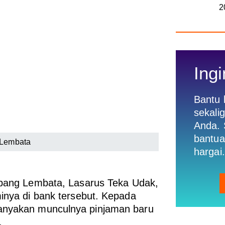
2
Ingi
Bantu
sekali
Anda. 
bantua
 Lembata
hargai.
ng Lembata, Lasarus Teka Udak,
minya di bank tersebut. Kepada
tanyakan munculnya pinjaman baru
.