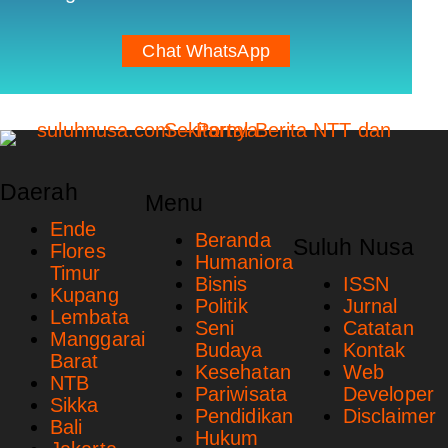
Chat WhatsApp
Daerah
Menu
Ende
Beranda
Suluh Nusa
Flores
Humaniora
Timur
Bisnis
ISSN
Kupang
Politik
Jurnal
Lembata
Seni
Catatan
Manggarai
Budaya
Kontak
Barat
Kesehatan
Web
NTB
Pariwisata
Developer
Sikka
Pendidikan
Disclaimer
Bali
Hukum