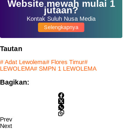
Website mewah mulai 1
jutaan?
Kontak Suluh Nusa Media
Selengkapnya
Tautan
#
Adat Lewolema
#
Flores Timur
#
LEWOLEMA
#
SMPN 1 LEWOLEMA
Bagikan:
Prev
Next