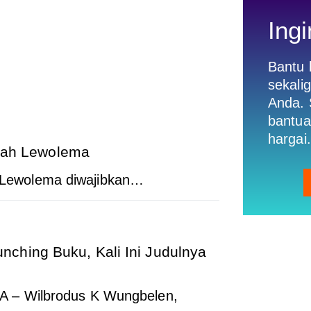
Ingi
Bantu
sekali
Anda. 
bantua
hargai.
kolah Lewolema
ewolema diwajibkan…
ching Buku, Kali Ini Judulnya
 Wilbrodus K Wungbelen,