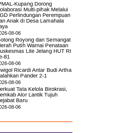
PMAL-Kupang Dorong
olaborasi Multi-pihak Melalui
GD Perlindungan Perempuan
an Anak di Desa Lamahala
aya
026-08-06
otong Royong dan Semangat
erah Putih Warnai Penataan
uskesmas Lite Jelang HUT RI
e-81
026-08-06
wigol Ricardi Antar Budi Artha
alahkan Pander 2-1
026-08-06
erkuat Tata Kelola Birokrasi,
emkab Alor Lantik Tujuh
ejabat Baru
026-08-06