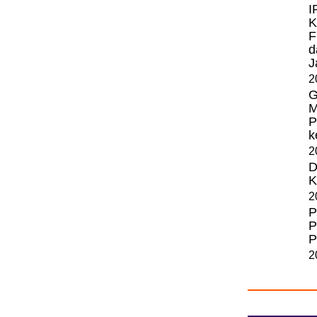
I
K
F
d
J
2
G
M
P
k
2
D
K
2
P
P
P
2