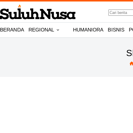
Skip
No
to
results
content
BERANDA
REGIONAL
HUMANIORA
BISNIS
P
S