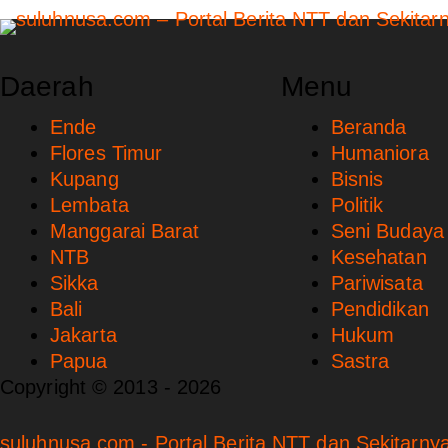
Daerah
Menu
Ende
Beranda
Flores Timur
Humaniora
Kupang
Bisnis
Lembata
Politik
Manggarai Barat
Seni Budaya
NTB
Kesehatan
Sikka
Pariwisata
Bali
Pendidikan
Jakarta
Hukum
Papua
Sastra
Copyright © 2013 - 2026
suluhnusa.com - Portal Berita NTT dan Sekitarnya