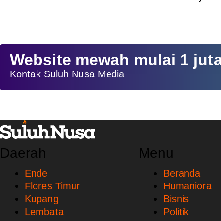
Website mewah mulai 1 jut
Kontak Suluh Nusa Media
Daerah
Menu
Ende
Beranda
Flores Timur
Humaniora
Kupang
Bisnis
Lembata
Politik