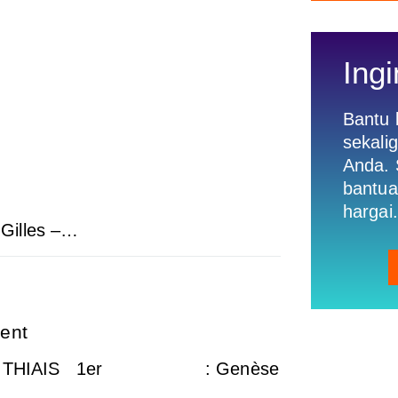
Ingi
Bantu
sekali
Anda. 
bantua
hargai.
. Gilles –…
ment
illes – THIAIS 1er : Genèse