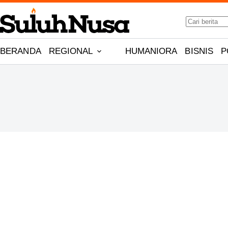
Skip
No
to
results
content
BERANDA
REGIONAL
HUMANIORA
BISNIS
P