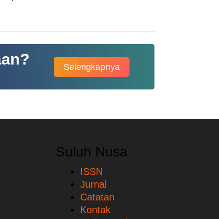
aan?
Selengkapnya
Suluh Nusa
ISSN
Jurnal
Catatan
Kontak