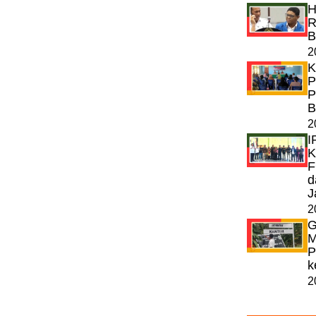
H
R
B
2
K
P
P
B
2
I
K
F
d
J
2
G
M
P
k
2