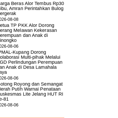
arga Beras Alor Tembus Rp30
ibu, Amran Perintahkan Bulog
ergerak
026-08-08
etua TP PKK Alor Dorong
erang Melawan Kekerasan
erempuan dan Anak di
inongko
026-08-06
PMAL-Kupang Dorong
olaborasi Multi-pihak Melalui
GD Perlindungan Perempuan
an Anak di Desa Lamahala
aya
026-08-06
otong Royong dan Semangat
erah Putih Warnai Penataan
uskesmas Lite Jelang HUT RI
e-81
026-08-06