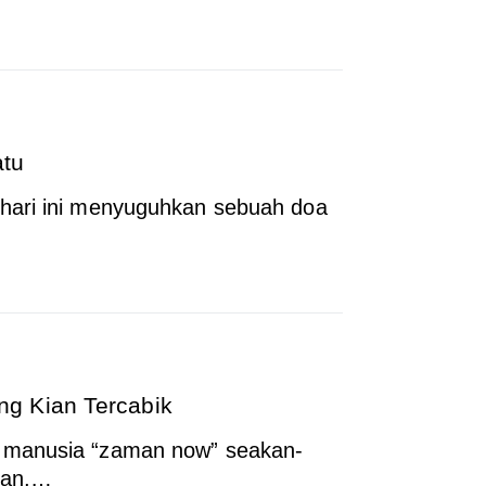
atu
hari ini menyuguhkan sebuah doa
g Kian Tercabik
 manusia “zaman now” seakan-
atan,…