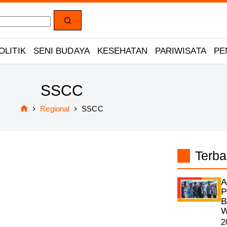
OLITIK
SENI BUDAYA
KESEHATAN
PARIWISATA
PE
SSCC
Regional
SSCC
Home
Terba
A
P
B
W
2