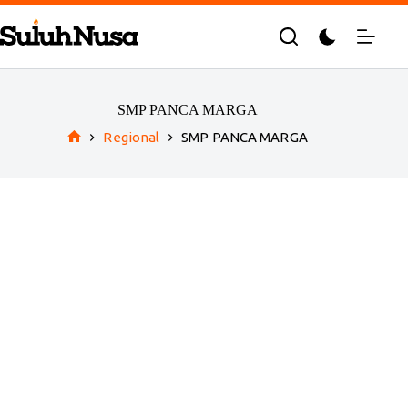
Skip
to
content
SMP PANCA MARGA
Regional
SMP PANCA MARGA
Home