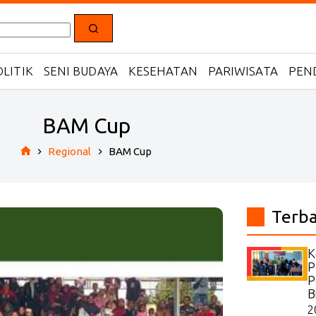
LITIK
SENI BUDAYA
KESEHATAN
PARIWISATA
PEN
BAM Cup
Regional
BAM Cup
Home
Terb
K
P
P
B
2