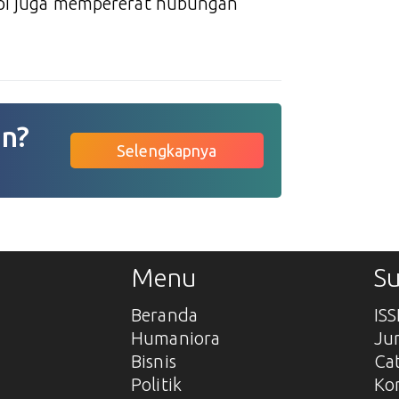
tapi juga mempererat hubungan
an?
Selengkapnya
Menu
Su
Beranda
IS
Humaniora
Ju
Bisnis
Ca
Politik
Ko