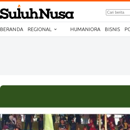
Skip
No
to
results
content
BERANDA
REGIONAL
HUMANIORA
BISNIS
PO