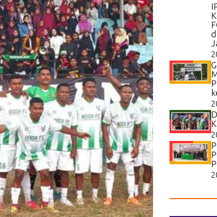
I
K
F
d
J
2
G
M
P
k
2
D
K
2
P
P
P
2