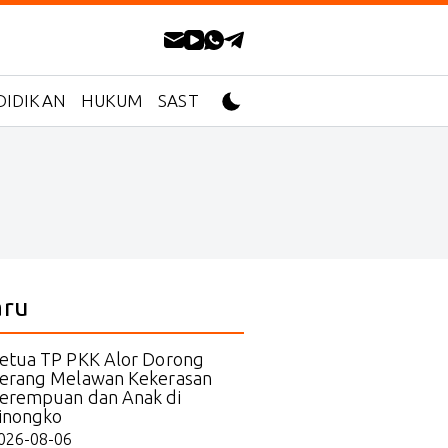
DIDIKAN
HUKUM
SASTRA
aru
etua TP PKK Alor Dorong
erang Melawan Kekerasan
erempuan dan Anak di
inongko
026-08-06