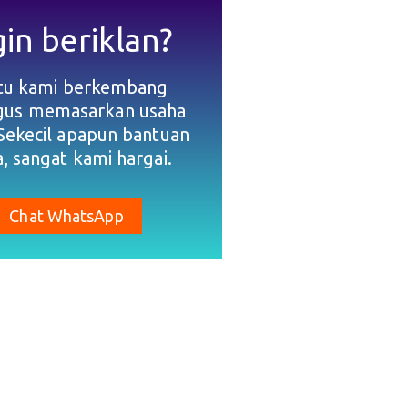
gin beriklan?
tu kami berkembang
igus memasarkan usaha
Sekecil apapun bantuan
, sangat kami hargai.
Chat WhatsApp