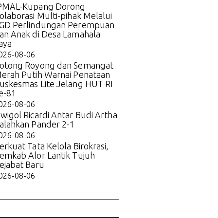
PMAL-Kupang Dorong
olaborasi Multi-pihak Melalui
GD Perlindungan Perempuan
an Anak di Desa Lamahala
aya
026-08-06
otong Royong dan Semangat
erah Putih Warnai Penataan
uskesmas Lite Jelang HUT RI
e-81
026-08-06
wigol Ricardi Antar Budi Artha
alahkan Pander 2-1
026-08-06
erkuat Tata Kelola Birokrasi,
emkab Alor Lantik Tujuh
ejabat Baru
026-08-06