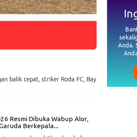
In
Ban
sekal
Anda. 
Anda
n balik cepat, striker Roda FC, Bay
026 Resmi Dibuka Wabup Alor,
Garuda Berkepala...