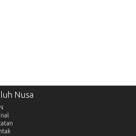
luh Nusa
SN
rnal
tatan
ntak