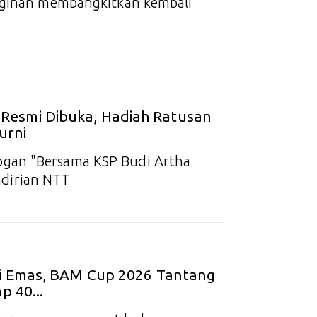
inginan membangkitkan kembali
esmi Dibuka, Hadiah Ratusan
urni
ogan "Bersama KSP Budi Artha
dirian NTT
fi Emas, BAM Cup 2026 Tantang
p 40...