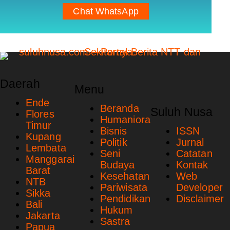
Chat WhatsApp
Daerah
Menu
Ende
Beranda
Suluh Nusa
Flores
Humaniora
Timur
Bisnis
ISSN
Kupang
Politik
Jurnal
Lembata
Seni
Catatan
Manggarai
Budaya
Kontak
Barat
Kesehatan
Web
NTB
Pariwisata
Developer
Sikka
Pendidikan
Disclaimer
Bali
Hukum
Jakarta
Sastra
Papua