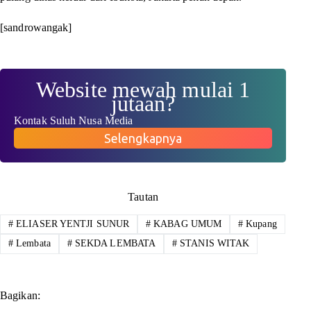
[sandrowangak]
Website mewah mulai 1
jutaan?
Kontak Suluh Nusa Media
Selengkapnya
Tautan
#
ELIASER YENTJI SUNUR
#
KABAG UMUM
#
Kupang
#
Lembata
#
SEKDA LEMBATA
#
STANIS WITAK
Bagikan: