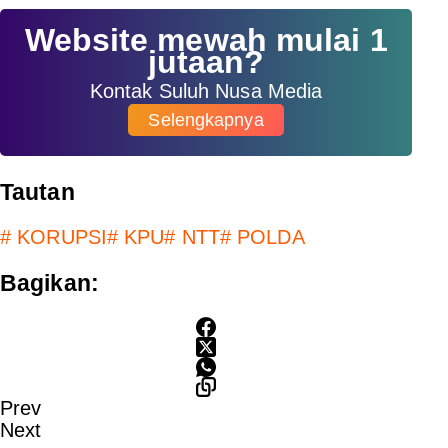
Website mewah mulai 1
jutaan?
Kontak Suluh Nusa Media
Selengkapnya
Tautan
#
KORUPSI
#
KPU
#
NTT
#
POLDA
Bagikan:
Prev
Next