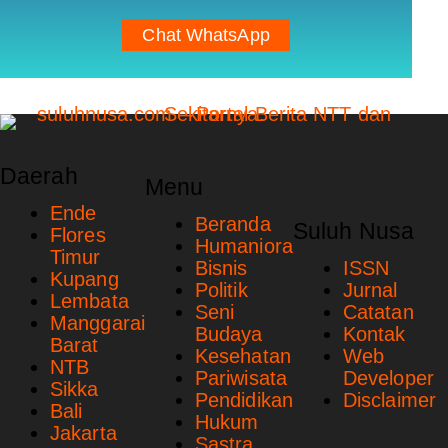
Chat WhatsApp
Daerah
Menu
Ende
Beranda
Suluh Nusa
Flores
Humaniora
Timur
Bisnis
ISSN
Kupang
Politik
Jurnal
Lembata
Seni
Catatan
Manggarai
Budaya
Kontak
Barat
Kesehatan
Web
NTB
Pariwisata
Developer
Sikka
Pendidikan
Disclaimer
Bali
Hukum
Jakarta
Sastra