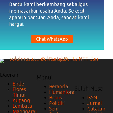
Bantu kami berkembang sekaligus
memasarkan usaha Anda. Sekecil
apapun bantuan Anda, sangat kami
hargai.
Chat WhatsApp
Daerah
Menu
Ende
Beranda
Suluh Nusa
Flores
Humaniora
Timur
Bisnis
ISSN
Kupang
Politik
Jurnal
Lembata
Seni
Catatan
Manggarai