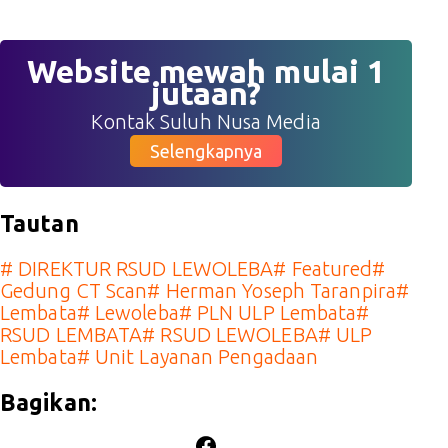
Website mewah mulai 1
jutaan?
Kontak Suluh Nusa Media
Selengkapnya
Tautan
#
DIREKTUR RSUD LEWOLEBA
#
Featured
#
Gedung CT Scan
#
Herman Yoseph Taranpira
#
Lembata
#
Lewoleba
#
PLN ULP Lembata
#
RSUD LEMBATA
#
RSUD LEWOLEBA
#
ULP
Lembata
#
Unit Layanan Pengadaan
Bagikan: