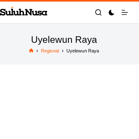
Skip
to
content
Uyelewun Raya
Regional
Uyelewun Raya
Home