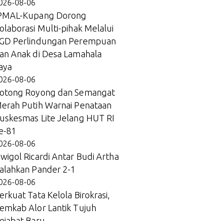
026-08-06
PMAL-Kupang Dorong
olaborasi Multi-pihak Melalui
GD Perlindungan Perempuan
an Anak di Desa Lamahala
aya
026-08-06
otong Royong dan Semangat
erah Putih Warnai Penataan
uskesmas Lite Jelang HUT RI
e-81
026-08-06
wigol Ricardi Antar Budi Artha
alahkan Pander 2-1
026-08-06
erkuat Tata Kelola Birokrasi,
emkab Alor Lantik Tujuh
ejabat Baru