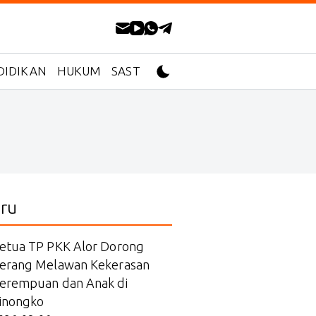
DIDIKAN
HUKUM
SASTRA
ru
etua TP PKK Alor Dorong
erang Melawan Kekerasan
erempuan dan Anak di
inongko