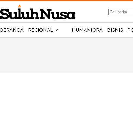
Skip
to
No
content
results
BERANDA
REGIONAL
HUMANIORA
BISNIS
PO