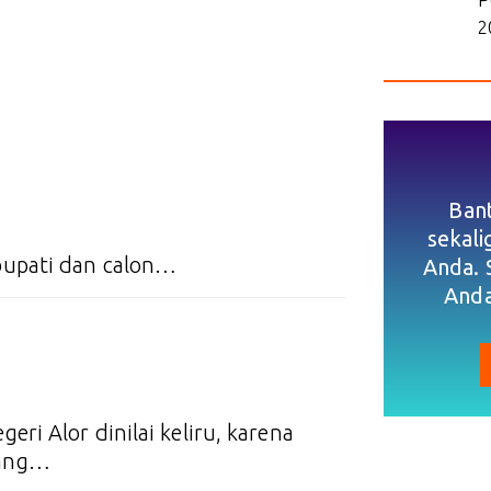
2
Ban
sekal
upati dan calon…
Anda. 
Anda
ri Alor dinilai keliru, karena
yang…