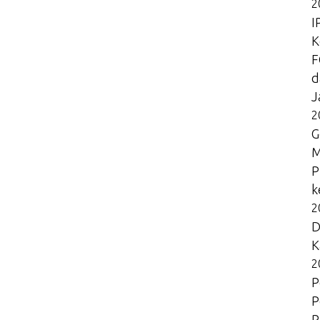
2
I
K
F
d
J
2
G
M
P
k
2
D
K
2
P
P
P