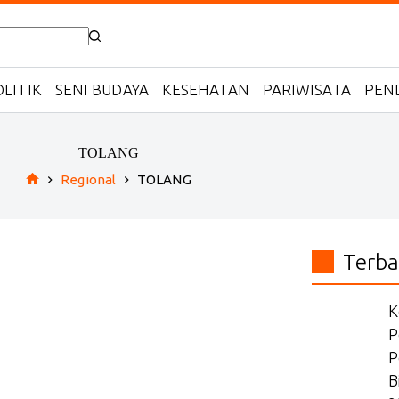
LITIK
SENI BUDAYA
KESEHATAN
PARIWISATA
PEN
TOLANG
Regional
TOLANG
Home
Terba
K
P
P
B