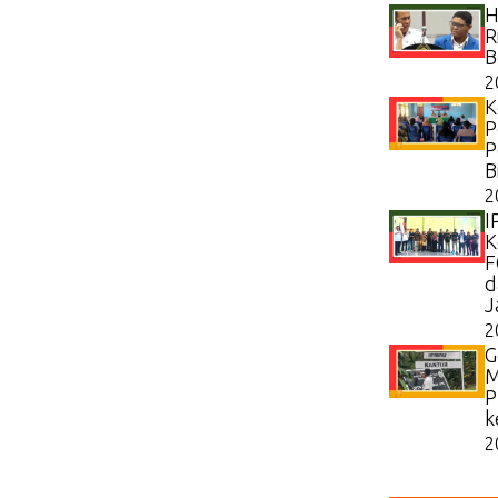
H
R
B
2
K
P
P
B
2
I
K
F
d
J
2
G
M
P
k
2