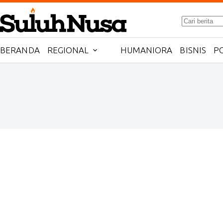
Skip
No
to
results
content
BERANDA
REGIONAL
HUMANIORA
BISNIS
PO