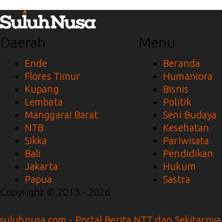
Daerah
Menu
Ende
Beranda
Flores Timur
Humaniora
Kupang
Bisnis
Lembata
Politik
Manggarai Barat
Seni Budaya
NTB
Kesehatan
Sikka
Pariwisata
Bali
Pendidikan
Jakarta
Hukum
Papua
Sastra
Copyright © 2013 - 2026
suluhnusa.com - Portal Berita NTT dan Sekitarnya