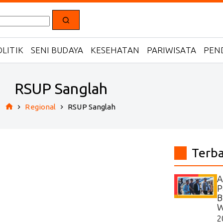
LITIK
SENI BUDAYA
KESEHATAN
PARIWISATA
PEN
RSUP Sanglah
Regional
RSUP Sanglah
Home
Terb
A
P
B
W
2