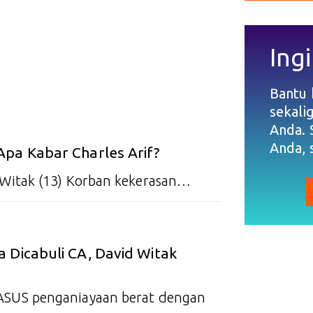
Ingi
Bantu
sekali
Anda. 
Anda, 
Apa Kabar Charles Arif?
Witak (13) Korban kekerasan…
 Dicabuli CA, David Witak
SUS penganiayaan berat dengan