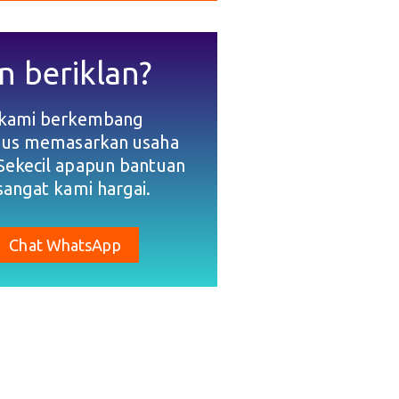
n beriklan?
 kami berkembang
gus memasarkan usaha
Sekecil apapun bantuan
sangat kami hargai.
Chat WhatsApp