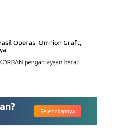
asil Operasi Omnion Graft,
sya
ORBAN penganiayaan berat
an?
Selengkapnya