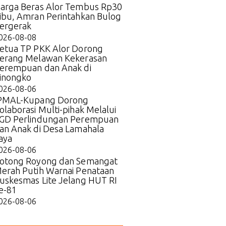
arga Beras Alor Tembus Rp30
ibu, Amran Perintahkan Bulog
ergerak
026-08-08
etua TP PKK Alor Dorong
erang Melawan Kekerasan
erempuan dan Anak di
inongko
026-08-06
PMAL-Kupang Dorong
olaborasi Multi-pihak Melalui
GD Perlindungan Perempuan
an Anak di Desa Lamahala
aya
026-08-06
otong Royong dan Semangat
erah Putih Warnai Penataan
uskesmas Lite Jelang HUT RI
e-81
026-08-06