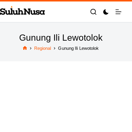
Skip
to
content
Gunung Ili Lewotolok
Regional
Gunung Ili Lewotolok
Home