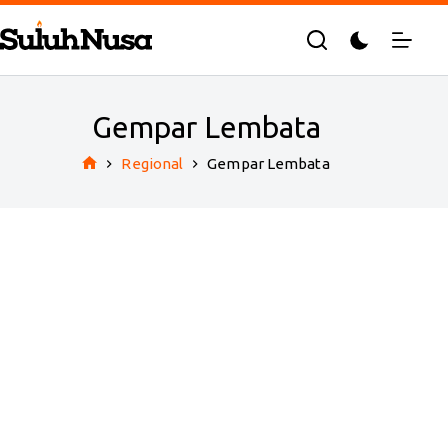
Skip
to
content
Gempar Lembata
Regional
Gempar Lembata
Home