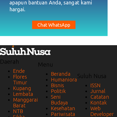
apapun bantuan Anda, sangat kami
hargai.
Chat WhatsApp
Daerah
Menu
Ende
Beranda
Suluh Nusa
Flores
Humaniora
Timur
Bisnis
ISSN
Kupang
Politik
Jurnal
Lembata
Seni
Catatan
Manggarai
Budaya
Kontak
Barat
Kesehatan
Web
NTB
Pariwisata
Developer
Sikka