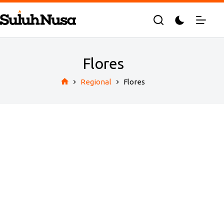
Skip
to
content
Flores
Regional
Flores
Home