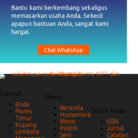
Bantu kami berkembang sekaligus
memasarkan usaha Anda. Sekecil
apapun bantuan Anda, sangat kami
hargai.
Chat WhatsApp
Daerah
Menu
Ende
Beranda
Suluh Nusa
Flores
Humaniora
Timur
Bisnis
ISSN
Kupang
Politik
Jurnal
Lembata
Seni
Catatan