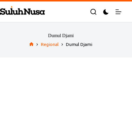
Skip
to
content
Dumul Djami
Regional
Dumul Djami
Home