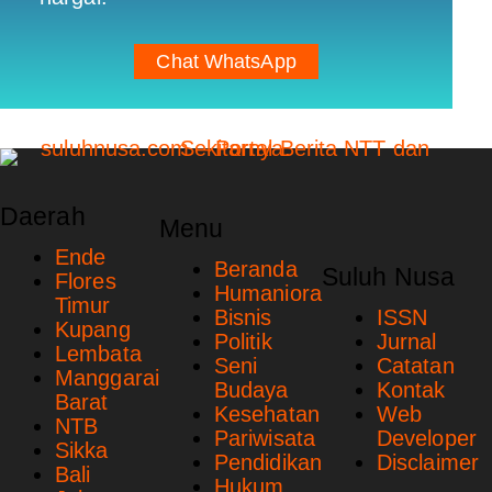
Chat WhatsApp
Daerah
Menu
Ende
Beranda
Suluh Nusa
Flores
Humaniora
Timur
Bisnis
ISSN
Kupang
Politik
Jurnal
Lembata
Seni
Catatan
Manggarai
Budaya
Kontak
Barat
Kesehatan
Web
NTB
Pariwisata
Developer
Sikka
Pendidikan
Disclaimer
Bali
Hukum