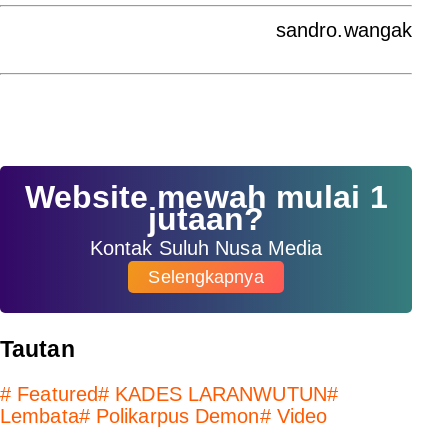
sandro.wangak
Website mewah mulai 1
jutaan?
Kontak Suluh Nusa Media
Selengkapnya
Tautan
#
Featured
#
KADES LARANWUTUN
#
Lembata
#
Polikarpus Demon
#
Video