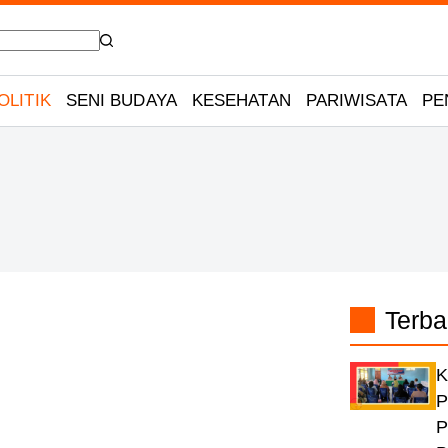
OLITIK
SENI BUDAYA
KESEHATAN
PARIWISATA
PE
Terba
K
P
P