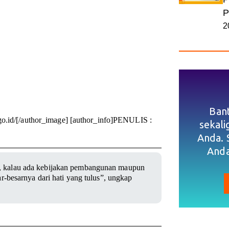
P
2
Ban
go.id/[/author_image] [author_info]PENULIS :
sekal
Anda. 
Anda
, kalau ada kebijakan pembangunan maupun
r-besarnya dari hati yang tulus”, ungkap