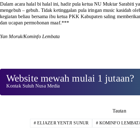
Dalam acara halal bi halal ini, hadir pula ketua NU Muktar Sarabiti
mengebuh – gebuh. Tidak ketinggalan pula iringan music kasidah oleh
kegiatan beliau bersama ibu ketua PKK Kabupaten saling memberikan 
dan ucapan permohonan maaf.***
Yan Moruk/Kominfo Lembata
Website mewah mulai 1 jutaan?
Kontak Suluh Nusa Media
Tautan
#
ELIAZER YENTJI SUNUR
#
KOMINFO LEMBAT