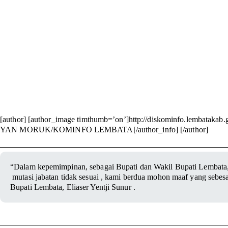
[author] [author_image timthumb=’on’]http://diskominfo.lembatakab.
YAN MORUK/KOMINFO LEMBATA[/author_info] [/author]
“Dalam kepemimpinan, sebagai Bupati dan Wakil Bupati Lembata
mutasi jabatan tidak sesuai , kami berdua mohon maaf yang sebesa
Bupati Lembata, Eliaser Yentji Sunur .