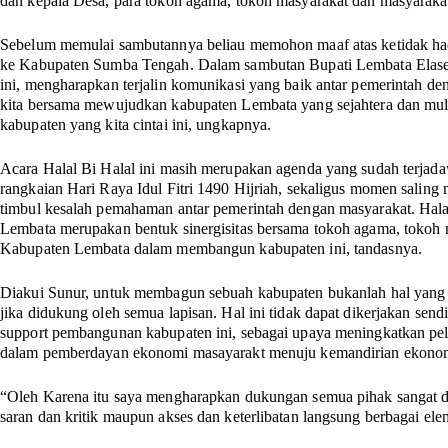
dan kepala Desa, para tokoh agama, tokoh masyarakat dan masyarak
Sebelum memulai sambutannya beliau memohon maaf atas ketidak had
ke Kabupaten Sumba Tengah. Dalam sambutan Bupati Lembata Elaser Y
ini, mengharapkan terjalin komunikasi yang baik antar pemerintah d
kita bersama mewujudkan kabupaten Lembata yang sejahtera dan mul
kabupaten yang kita cintai ini, ungkapnya.
Acara Halal Bi Halal ini masih merupakan agenda yang sudah terjad
rangkaian Hari Raya Idul Fitri 1490 Hijriah, sekaligus momen saling
timbul kesalah pemahaman antar pemerintah dengan masyarakat. Hala
Lembata merupakan bentuk sinergisitas bersama tokoh agama, tokoh m
Kabupaten Lembata dalam membangun kabupaten ini, tandasnya.
Diakui Sunur, untuk membagun sebuah kabupaten bukanlah hal yang m
jika didukung oleh semua lapisan. Hal ini tidak dapat dikerjakan sendi
support pembangunan kabupaten ini, sebagai upaya meningkatkan pel
dalam pemberdayan ekonomi masayarakt menuju kemandirian ekonomi
“Oleh Karena itu saya mengharapkan dukungan semua pihak sangat di 
saran dan kritik maupun akses dan keterlibatan langsung berbagai el