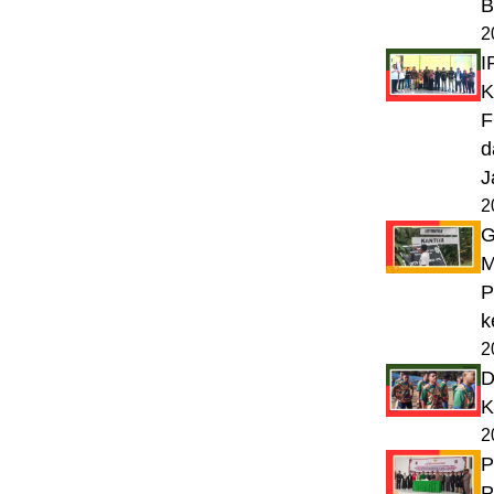
B
2
I
K
F
d
J
2
G
M
P
k
2
D
K
2
P
P