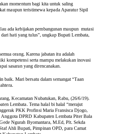
pakan momentum bagi kita untuk saling
akat maupun teristimewa kepada Aparatur Sipil
alau ada kebijakan pembangunan maupun mutasi
 dari hati yang tulus”, ungkap Bupati Lembata,
semua orang. Karena jabatan itu adalah
ki kompetensi serta mampu melakukan inovasi
pai sasaran yang direncanakan.
in baik. Mari bersatu dalam semangat “Taan
ahtera.
jarang, Kecamatan Nubatukan, Rabu, (26/6/19).
ten Lembata. Tema halal bi halal “merajut
enggerak PKK Profinsi Maria Fransisca Djogo,
 Anggota DPRD Kabupaten Lembata Piter Bala
 Gede Ngurah Byomantara, M.Ed, Plt. Sekda
Staf Ahli Bupati, Pimpinan OPD, para Camat