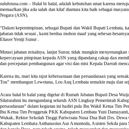
suluhnusa.com
– Halal bi halal, adalah kebutuhan umat karena meru
memaafkan jika ada salah dan kilaf diantara kita baik sebagai masyar
Negara (ASN).
“Dalam kepemimpinan, sebagai Bupati dan Wakil Bupati Lembata, k
jabatan tidak sesuai , kami berdua mohon maaf yang sebesar-besarnya
Eliaser Yentji Sunur .
Mutasi jabatan misalnya, lanjut Sunur, tidak mungkin menyenangkan 
kepercayaan pimpinan kepada ASN yang dipandang cakap dan memili
dan percepatan pembangunan agar visi dan misi Kepala Daerah menca
Karena itu, mari kita rajut kebersamaan dan persaudaraan yang semak
Tou” membangun Lewotana, Leu Auq Lembata semakin maju dan sej
Acara halal bi halal yang digelar di Rumah Jabatan Bupati Desa Wai
Silaturahmi itu mengundang seluruh ASN Lingkup Pemerintah Kabupa
persaudaraan” dalam kegiatan ini hadiri pula Ibu Wakil Ketua Tim P
Ibu Ketua Tim Penggerak PKK Kabupaten Lembata Yuni Damayanti,
Wukak, Rektor Sekolah Tinggi Pariwisata Nusa Dua Bali Drs. Dewa
Kabupaten Lembata Anthanasius Aur Amuntoda, Asisten Sekda para 