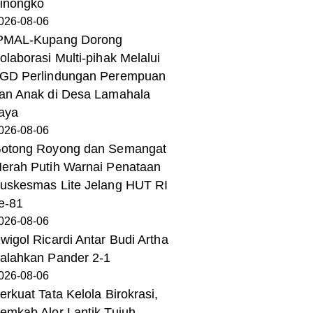
inongko
026-08-06
PMAL-Kupang Dorong
olaborasi Multi-pihak Melalui
GD Perlindungan Perempuan
an Anak di Desa Lamahala
aya
026-08-06
otong Royong dan Semangat
erah Putih Warnai Penataan
uskesmas Lite Jelang HUT RI
e-81
026-08-06
wigol Ricardi Antar Budi Artha
alahkan Pander 2-1
026-08-06
erkuat Tata Kelola Birokrasi,
emkab Alor Lantik Tujuh