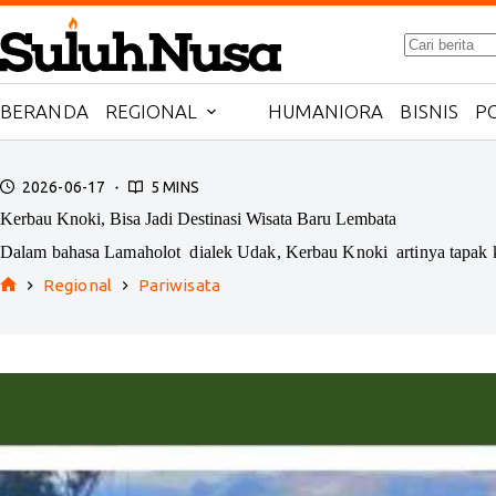
Skip
to
No
content
results
BERANDA
REGIONAL
HUMANIORA
BISNIS
PO
2026-06-17
5 MINS
Kerbau Knoki, Bisa Jadi Destinasi Wisata Baru Lembata
Dalam bahasa Lamaholot dialek Udak, Kerbau Knoki artinya tapak 
Regional
Pariwisata
Home