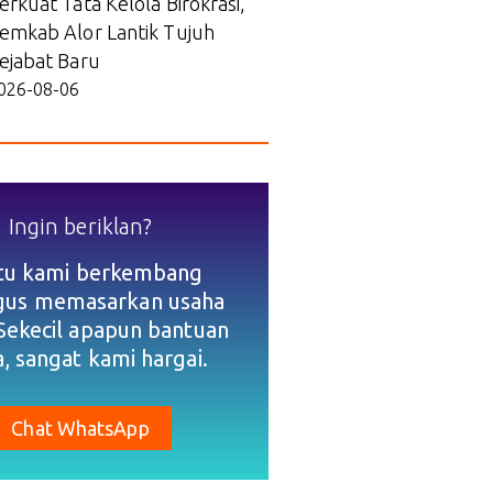
erkuat Tata Kelola Birokrasi,
emkab Alor Lantik Tujuh
ejabat Baru
026-08-06
Ingin beriklan?
tu kami berkembang
igus memasarkan usaha
Sekecil apapun bantuan
, sangat kami hargai.
Chat WhatsApp