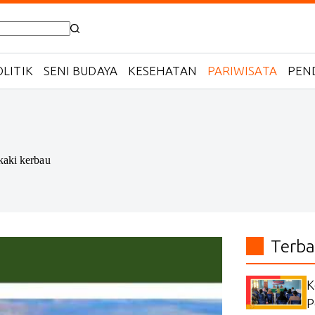
LITIK
SENI BUDAYA
KESEHATAN
PARIWISATA
PEN
kaki kerbau
Terba
K
P