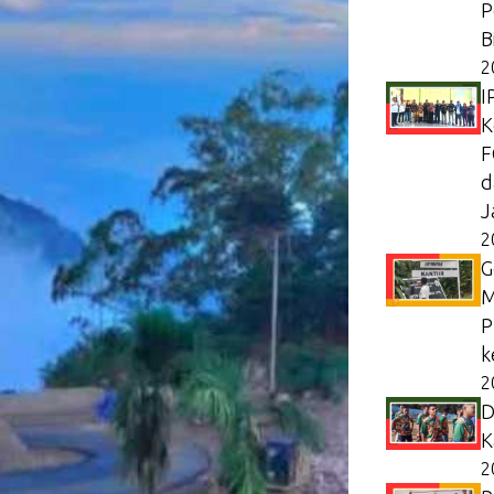
P
B
2
I
K
F
d
J
2
G
M
P
k
2
D
K
2