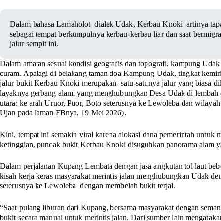
Dalam bahasa Lamaholot dialek Udak, Kerbau Knoki artinya tapak
sebagai tempat berkumpulnya kerbau-kerbau liar dan saat bermigra
jalur sempit ini.
Dalam amatan sesuai kondisi geografis dan topografi, kampung Udak d
curam. Apalagi di belakang taman doa Kampung Udak, tingkat kemir
jalur bukit Kerbau Knoki merupakan satu-satunya jalur yang biasa d
layaknya gerbang alami yang menghubungkan Desa Udak di lembah de
utara: ke arah Uruor, Puor, Boto seterusnya ke Lewoleba dan wilayah-w
Ujan pada laman FBnya, 19 Mei 2026).
Kini, tempat ini semakin viral karena alokasi dana pemerintah untuk 
ketinggian, puncak bukit Kerbau Knoki disuguhkan panorama alam
Dalam perjalanan Kupang Lembata dengan jasa angkutan tol laut beb
kisah kerja keras masyarakat merintis jalan menghubungkan Udak de
seterusnya ke Lewoleba dengan membelah bukit terjal.
“Saat pulang liburan dari Kupang, bersama masyarakat dengan sema
bukit secara manual untuk merintis jalan. Dari sumber lain mengatakan