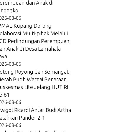
erempuan dan Anak di
inongko
026-08-06
PMAL-Kupang Dorong
olaborasi Multi-pihak Melalui
GD Perlindungan Perempuan
an Anak di Desa Lamahala
aya
026-08-06
otong Royong dan Semangat
erah Putih Warnai Penataan
uskesmas Lite Jelang HUT RI
e-81
026-08-06
wigol Ricardi Antar Budi Artha
alahkan Pander 2-1
026-08-06