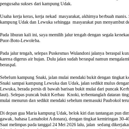
pengusaha sukses dari kampung Udak.
Usaha kerja keras, kerja nekad masyarakat, akhirnya berbuah manis. 
kampung Udak dan Lewuka sehingga masyarakat pun menyambut den
Pada liburan kali ini, saya memilih jalur tengah dengan segala kenek
Puor-Boto-Lewoleba.
Pada jalur tengah, selepas Puskesmas Wulandoni jalanya beraspal kura
karena digerus air hujan. Dulu jalan sudah beraspal namun mengalami
beraspal.
Sebelum kampung Snaki, jalan mulai mendaki bukit dengan tingkat 
Snaki sampai kampung Lewuka dan Udak, jalan sedikit mulus dengan
Lewuka, berada persis di bawah barisan bukit mulai dari puncak Ker
laut). Selepas puncak bukit Kerbau Knoki, terbentanglah dataran ti
mulai menurun dan sedikit mendaki sebelum memasuki Paubokol teru
Di depan gua Maria kampung Udak, belok kiri dan tantangan pun dim
gawak, bahasa Lamaholot Adonara), dengan tingkat kemiringan 30-40 
Saat melimpas pada tanggal 24 Mei 2026 lalu, jalan sedang dikerjak