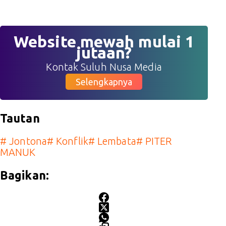
Website mewah mulai 1
jutaan?
Kontak Suluh Nusa Media
Selengkapnya
Tautan
#
Jontona
#
Konflik
#
Lembata
#
PITER
MANUK
Bagikan: