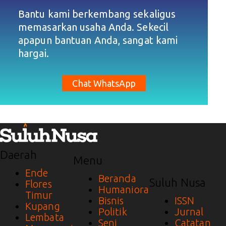
Bantu kami berkembang sekaligus
memasarkan usaha Anda. Sekecil
apapun bantuan Anda, sangat kami
hargai.
Chat WhatsApp
Daerah
Menu
Ende
Beranda
Suluh Nusa
Flores
Humaniora
Timur
Bisnis
ISSN
Kupang
Politik
Jurnal
Lembata
Seni
Catatan