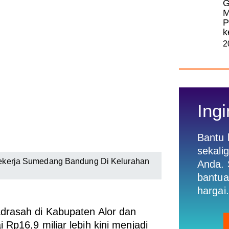
G
M
P
k
2
Ingi
Bantu
sekali
 Pekerja Sumedang Bandung Di Kelurahan
Anda. 
bantua
hargai.
adrasah di Kabupaten Alor dan
Rp16,9 miliar lebih kini menjadi