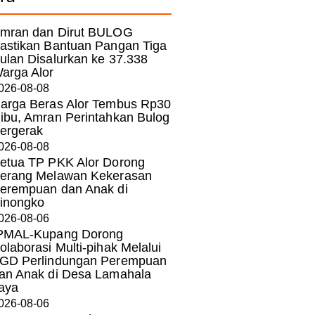
mran dan Dirut BULOG
astikan Bantuan Pangan Tiga
ulan Disalurkan ke 37.338
arga Alor
026-08-08
arga Beras Alor Tembus Rp30
ibu, Amran Perintahkan Bulog
ergerak
026-08-08
etua TP PKK Alor Dorong
erang Melawan Kekerasan
erempuan dan Anak di
inongko
026-08-06
PMAL-Kupang Dorong
olaborasi Multi-pihak Melalui
GD Perlindungan Perempuan
an Anak di Desa Lamahala
aya
026-08-06