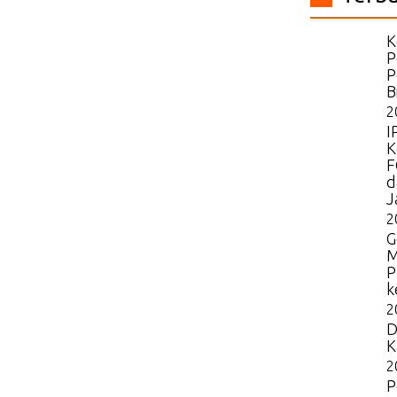
K
P
P
B
2
I
K
F
d
J
2
G
M
P
k
2
D
K
2
P