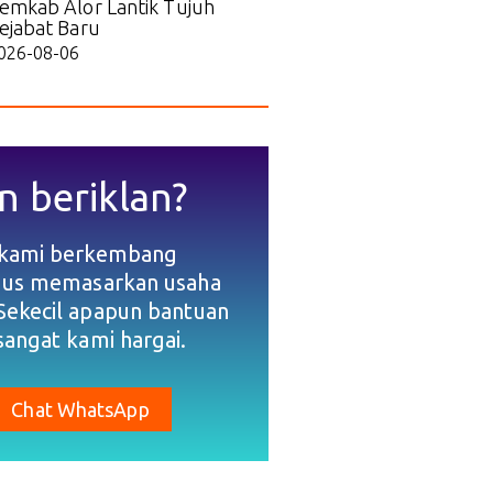
emkab Alor Lantik Tujuh
ejabat Baru
026-08-06
n beriklan?
 kami berkembang
gus memasarkan usaha
Sekecil apapun bantuan
sangat kami hargai.
Chat WhatsApp