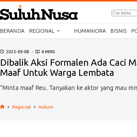
Skip
No
to
results
content
BERANDA
REGIONAL
HUMANIORA
BISNIS
PO
2025-09-08
6 MINS
Dibalik Aksi Formalen Ada Caci
Maaf Untuk Warga Lembata
“Minta maaf Reu. Tanyakan ke aktor yang mau miski
Regional
Hukum
Home