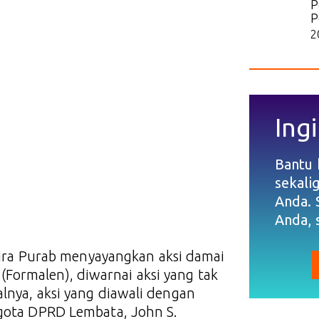
P
P
2
Ingi
Bantu
sekali
Anda. 
Anda, 
ira Purab menyayangkan aksi damai
Formalen), diwarnai aksi yang tak
lnya, aksi yang diawali dengan
ggota DPRD Lembata, John S.