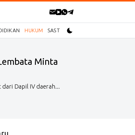
DIDIKAN
HUKUM
SASTRA
 Lembata Minta
ari Dapil IV daerah...
aru