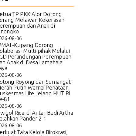
etua TP PKK Alor Dorong
erang Melawan Kekerasan
erempuan dan Anak di
inongko
026-08-06
PMAL-Kupang Dorong
olaborasi Multi-pihak Melalui
GD Perlindungan Perempuan
an Anak di Desa Lamahala
aya
026-08-06
otong Royong dan Semangat
erah Putih Warnai Penataan
uskesmas Lite Jelang HUT RI
e-81
026-08-06
wigol Ricardi Antar Budi Artha
alahkan Pander 2-1
026-08-06
erkuat Tata Kelola Birokrasi,