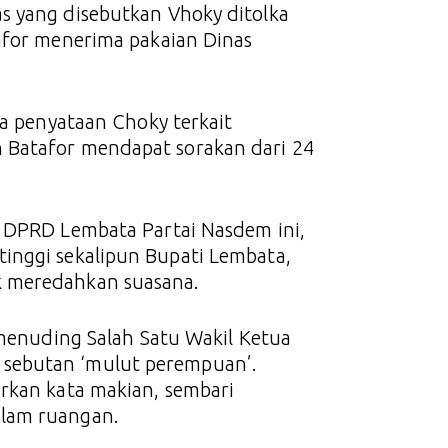
s yang disebutkan Vhoky ditolka
tafor menerima pakaian Dinas
na penyataan Choky terkait
 Batafor mendapat sorakan dari 24
a DPRD Lembata Partai Nasdem ini,
inggi sekalipun Bupati Lembata,
k meredahkan suasana.
 menuding Salah Satu Wakil Ketua
sebutan ‘mulut perempuan’.
arkan kata makian, sembari
alam ruangan.