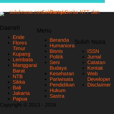
Daerah
Menu
Ende
Beranda
Suluh Nusa
Flores
Humaniora
Timur
Bisnis
ISSN
Kupang
Politik
Jurnal
Lembata
Seni
Catatan
Manggarai
Budaya
Kontak
Barat
Kesehatan
Web
NTB
Pariwisata
Developer
Sikka
Pendidikan
Disclaimer
Bali
Hukum
Jakarta
Sastra
Papua
Copyright © 2013 - 2026