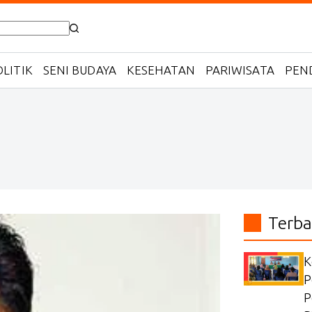
LITIK
SENI BUDAYA
KESEHATAN
PARIWISATA
PEN
Terba
K
P
P