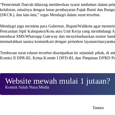
“Pemerintah Daerah dilarang memberikan syarat tambahan dalam pel
kelahiran, misalnya dengan lunas pembayaran Pajak Bumi dan Bangu
(SKCK), dan lain-lain,” tegas Mendagri dalam surat tersebut.
Mendagri juga meminta para Gubernur, Bupati/Walikota agar memer
Pencatatan Sipil Kabupaten/Kota atau Unit Kerja yang membidangi A
membuat SMS/Whatsapp Gateway dan menyebarluaskan nomor handp
memudahkan sarana komunikasi dengan pemohon layanan/masyaraka
Tembusan surat edaran tersebut disampaikan ke sejumlah pihak, di a
Komisi II DPR-RI, Ketua Komite I DPD-RI, dan Pimpinan DPRD Provi
Website mewah mulai 1 jutaan?
Kontak Suluh Nusa Media
Tautan