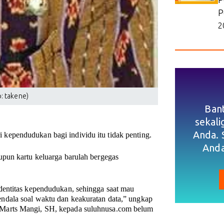
P
2
o: takene)
Ban
sekal
Anda. 
ependudukan bagi individu itu tidak penting.
Anda
pun kartu keluarga barulah bergegas
dentitas kependudukan, sehingga saat mau
ndala soal waktu dan keakuratan data,” ungkap
 Marts Mangi, SH, kepada suluhnusa.com belum