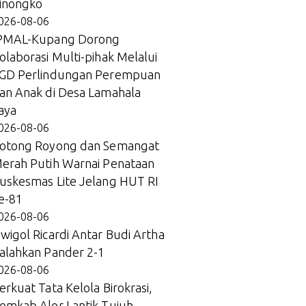
inongko
026-08-06
PMAL-Kupang Dorong
olaborasi Multi-pihak Melalui
GD Perlindungan Perempuan
an Anak di Desa Lamahala
aya
026-08-06
otong Royong dan Semangat
erah Putih Warnai Penataan
uskesmas Lite Jelang HUT RI
e-81
026-08-06
wigol Ricardi Antar Budi Artha
alahkan Pander 2-1
026-08-06
erkuat Tata Kelola Birokrasi,
emkab Alor Lantik Tujuh