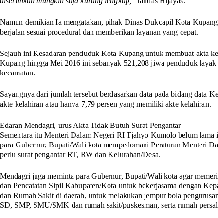
diserahkan mungkin saja kurang lengkap,”
tandas Hijayas.
Namun demikian Ia mengatakan, pihak Dinas Dukcapil Kota Kupang 
berjalan sesuai procedural dan memberikan layanan yang cepat.
Sejauh ini Kesadaran penduduk Kota Kupang untuk membuat akta ke
Kupang hingga Mei 2016 ini sebanyak 521,208 jiwa penduduk layak un
kecamatan.
Sayangnya dari jumlah tersebut berdasarkan data pada bidang data 
akte kelahiran atau hanya 7,79 persen yang memiliki akte kelahiran.
Edaran Mendagri, urus Akta Tidak Butuh Surat Pengantar
Sementara itu Menteri Dalam Negeri RI Tjahyo Kumolo belum lama in
para Gubernur, Bupati/Wali kota mempedomani Peraturan Menteri D
perlu surat pengantar RT, RW dan Kelurahan/Desa.
Mendagri juga meminta para Gubernur, Bupati/Wali kota agar meme
dan Pencatatan Sipil Kabupaten/Kota untuk bekerjasama dengan Kep
dan Rumah Sakit di daerah, untuk melakukan jempur bola pengurusan a
SD, SMP, SMU/SMK dan rumah sakit/puskesman, serta rumah persal