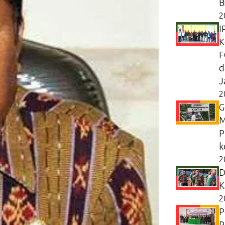
B
2
I
K
F
d
J
2
G
M
P
k
2
D
K
2
P
P