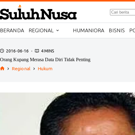
Skip
to
No
content
results
BERANDA
REGIONAL
HUMANIORA
BISNIS
PO
2016-06-16
4 MINS
Orang Kupang Merasa Data Diri Tidak Penting
Regional
Hukum
Home