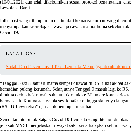
(10/01/2021) dan telah dikebumikan sesuai protokol penanganan jen
Lewoleba Barat.
Informasi yang dihimpun media ini dari keluarga korban yang ditem
menyampaikan kronologis riwayat perawatan almarhuma sebelum akhi
Covid-19.
BACA JUGA :
Sudah Dua Pasien Covid 19 di Lembata Meninggal dikuburkan 
“Tanggal 5 s/d 8 Januari mama sempat dirawat di RS Bukit akibat saki
kemudian pulang kerumah. Selanjutnya Tanggal 9 masuk lagi ke RS.
diminta oleh pihak rumah sakit untuk rujuk ke Maumere karena dokte
bermasalah. Karena ada gejala sesak nafas sehingga siangnya langsu
(RSUD Lewoleba)” ujar anak perempuan korban.
Sementara itu pihak Satgas Covid-19 Lembata yang ditemui di loka
jenazah MYSL menjelaskan riwayat sakit serta harapkan seluruh warg