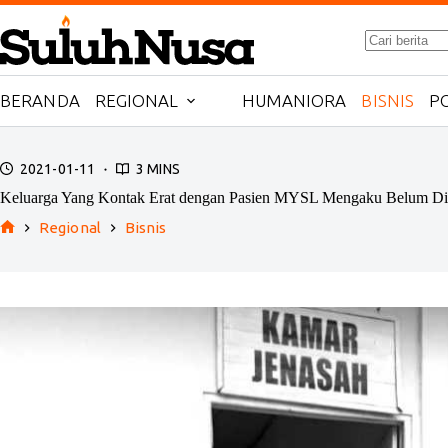
Skip
to
No
content
results
BERANDA
REGIONAL
HUMANIORA
BISNIS
PO
2021-01-11
3 MINS
Keluarga Yang Kontak Erat dengan Pasien MYSL Mengaku Belum Di
Regional
Bisnis
Home