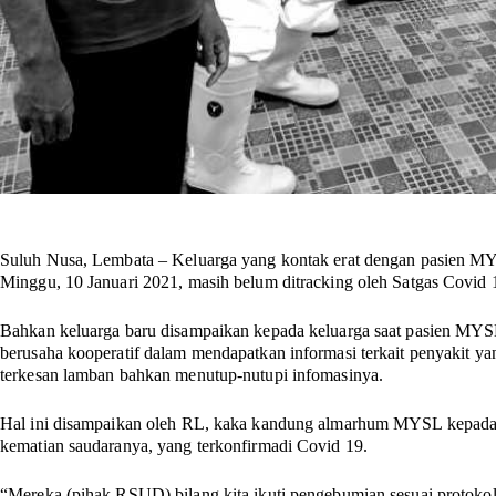
Suluh Nusa, Lembata
– Keluarga yang kontak erat dengan pasien MY
Minggu, 10 Januari 2021, masih belum ditracking oleh Satgas Covid
Bahkan keluarga baru disampaikan kepada keluarga saat pasien MYS
berusaha kooperatif dalam mendapatkan informasi terkait penyakit 
terkesan lamban bahkan menutup-nutupi infomasinya.
Hal ini disampaikan oleh RL, kaka kandung almarhum MYSL kepa
kematian saudaranya, yang terkonfirmadi Covid 19.
“Mereka (pihak RSUD) bilang kita ikuti pengebumian sesuai protokol