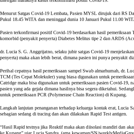
ditengah maraknya kasus terkonfirmasi positif Covid-19.
Menurut Satgas Covid-19 Lembata, Pasien MYSL dirujuk dari RS Da
Pukul 18.45 WITA dan meninggal dunia 10 Januari Pukul 11.00 W
Pasien terkonfirmasi positif Covid-19 berdasarkan hasil pemeriksaa
komorbid (penyakit penyerta) Diabetes Melitus tipe 2 dan ARDS (Acu
dr. Lucia S. G. Anggrijatno, selaku jubir satgas Covid-19 menjelask
penyerta) maka akan lebih berat, dimana pasien ini punya penyakit dia
Perihal cepatnya hasil pemeriksaan sampel Swab almarhumah, dr. L
TCM (Tes Cepat Molekuler) yang biasa digunakan untuk pemeriksaa
Catridge maka bisa digunakan untuk pemeriksaan pasien Covid-19,
pasien yang ada gejala dimana hasilnya bisa segera diketahui. Sedan
untuk pemeriksaan PCR (Polymerase Chain Reaction) di Kupang.
Langkah lanjutan penanganan terhadap keluarga kontak erat, Lucia 
sebagian sedang di tracing dan akan dilakukan Rapid Test antigen.
“Hasil Rapid testnya jika Reaktif maka akan diisolasi mandiri dan a
ke Kupang” ujar Lucia Sandra.
(ama.kewaman/SN/weeklyMediaGro