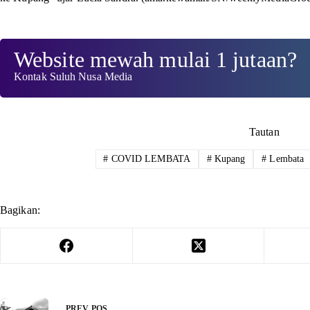
Website mewah mulai 1 jutaan?
Kontak Suluh Nusa Media
Tautan
#
COVID LEMBATA
#
Kupang
#
Lembata
Bagikan:
PREV
POS