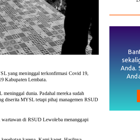
Ban
sekal
Anda. 
SL yang meninggal terkonfirmasi Covid 19,
Anda
 19 Kabupaten Lembata.
L meninggal dunia. Padahal mereka sudah
yang diserita MYSL tetapi pihaj managemen RSUD
da wartawan di RSUD Lewoleba menanggapi
 kesehatan karena. Kami kaget. Hasilnya