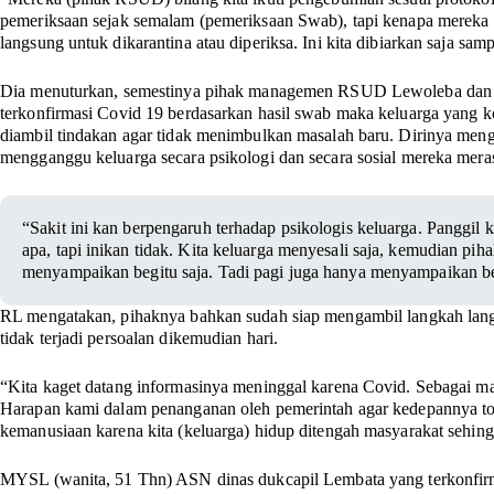
pemeriksaan sejak semalam (pemeriksaan Swab), tapi kenapa mereka 
langsung untuk dikarantina atau diperiksa. Ini kita dibiarkan saja sa
Dia menuturkan, semestinya pihak managemen RSUD Lewoleba dan 
terkonfirmasi Covid 19 berdasarkan hasil swab maka keluarga yang 
diambil tindakan agar tidak menimbulkan masalah baru. Dirinya me
mengganggu keluarga secara psikologi dan secara sosial mereka mer
“Sakit ini kan berpengaruh terhadap psikologis keluarga. Panggil 
apa, tapi inikan tidak. Kita keluarga menyesali saja, kemudian p
menyampaikan begitu saja. Tadi pagi juga hanya menyampaikan beg
RL mengatakan, pihaknya bahkan sudah siap mengambil langkah lang
tidak terjadi persoalan dikemudian hari.
“Kita kaget datang informasinya meninggal karena Covid. Sebagai m
Harapan kami dalam penanganan oleh pemerintah agar kedepannya tol
kemanusiaan karena kita (keluarga) hidup ditengah masyarakat sehingg
MYSL (wanita, 51 Thn) ASN dinas dukcapil Lembata yang terkonfirm