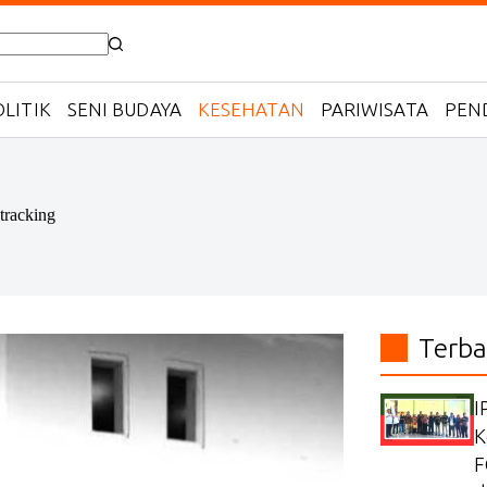
LITIK
SENI BUDAYA
KESEHATAN
PARIWISATA
PEN
tracking
Terba
I
K
F