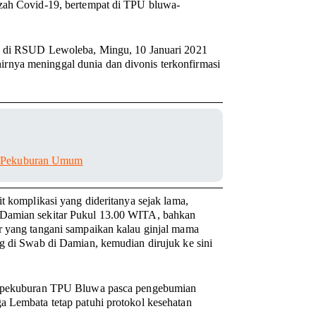
azah Covid-19, bertempat di TPU bluwa-
ui di RSUD Lewoleba, Mingu, 10 Januari 2021
rnya meninggal dunia dan divonis terkonfirmasi
di Pekuburan Umum
t komplikasi yang dideritanya sejak lama,
 Damian sekitar Pukul 13.00 WITA, bahkan
r yang tangani sampaikan kalau ginjal mama
ng di Swab di Damian, kemudian dirujuk ke sini
si pekuburan TPU Bluwa pasca pengebumian
a Lembata tetap patuhi protokol kesehatan