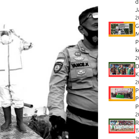
d
J
2
G
M
P
k
2
D
K
2
P
P
P
2
R
T
2