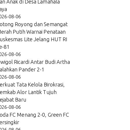
an Anak di Desa Lamahala
aya
026-08-06
otong Royong dan Semangat
erah Putih Warnai Penataan
uskesmas Lite Jelang HUT RI
e-81
026-08-06
wigol Ricardi Antar Budi Artha
alahkan Pander 2-1
026-08-06
erkuat Tata Kelola Birokrasi,
emkab Alor Lantik Tujuh
ejabat Baru
026-08-06
oda FC Menang 2-0, Green FC
ersingkir
026-08-06