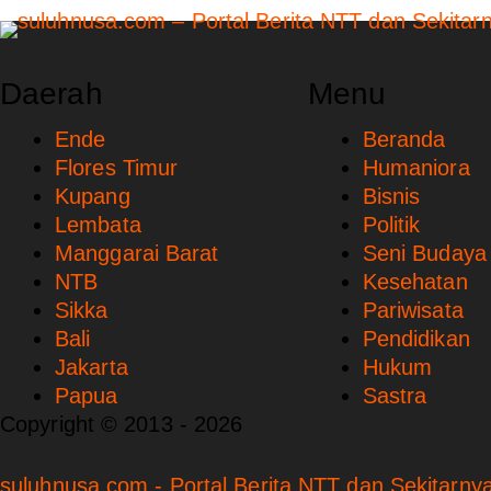
Daerah
Menu
Ende
Beranda
Flores Timur
Humaniora
Kupang
Bisnis
Lembata
Politik
Manggarai Barat
Seni Budaya
NTB
Kesehatan
Sikka
Pariwisata
Bali
Pendidikan
Jakarta
Hukum
Papua
Sastra
Copyright © 2013 - 2026
suluhnusa.com - Portal Berita NTT dan Sekitarnya