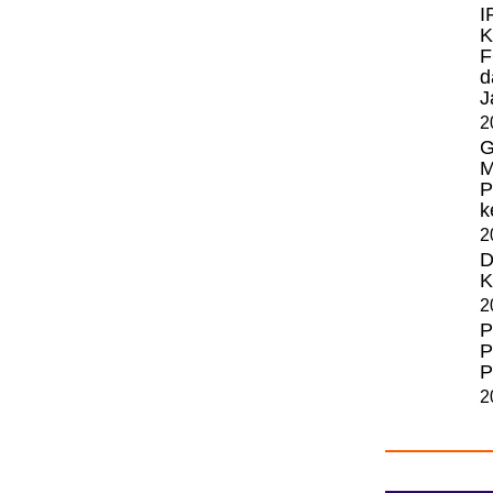
I
K
F
d
J
2
G
M
P
k
2
D
K
2
P
P
P
2