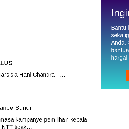
Ingi
Bantu
sekali
Anda. 
bantua
hargai.
ALUS
Tarsisia Hani Chandra –…
ance Sunur
masa kampanye pemilihan kepala
 NTT tidak…