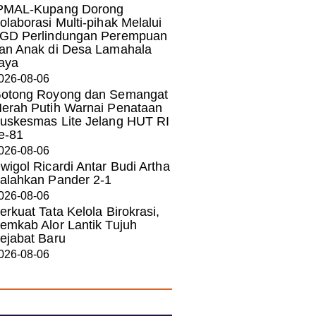
PMAL-Kupang Dorong
olaborasi Multi-pihak Melalui
GD Perlindungan Perempuan
an Anak di Desa Lamahala
aya
026-08-06
otong Royong dan Semangat
erah Putih Warnai Penataan
uskesmas Lite Jelang HUT RI
e-81
026-08-06
wigol Ricardi Antar Budi Artha
alahkan Pander 2-1
026-08-06
erkuat Tata Kelola Birokrasi,
emkab Alor Lantik Tujuh
ejabat Baru
026-08-06