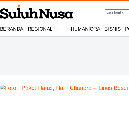
Skip
No
to
results
content
BERANDA
REGIONAL
HUMANIORA
BISNIS
P