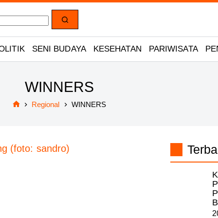
OLITIK
SENI BUDAYA
KESEHATAN
PARIWISATA
PE
WINNERS
Regional
WINNERS
Home
Terba
K
P
P
B
2