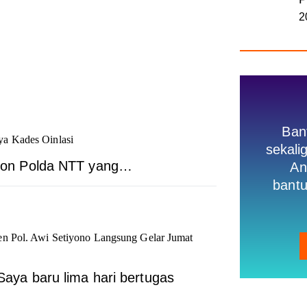
2
Ban
ya Kades Oinlasi
sekal
on Polda NTT yang…
An
bantu
n Pol. Awi Setiyono Langsung Gelar Jumat
a baru lima hari bertugas