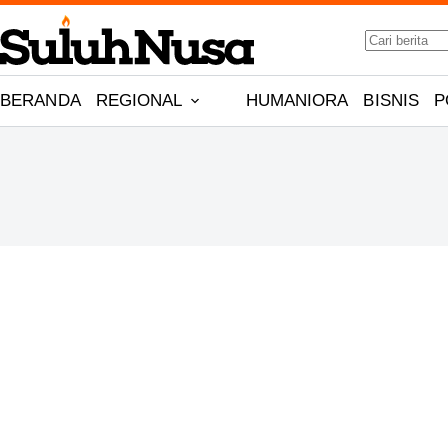
Skip
to
No
content
results
BERANDA
REGIONAL
HUMANIORA
BISNIS
P