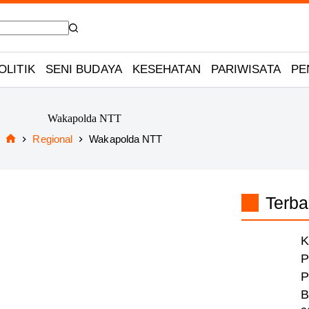
OLITIK
SENI BUDAYA
KESEHATAN
PARIWISATA
PE
Wakapolda NTT
Regional
Wakapolda NTT
Home
Terba
K
P
P
B