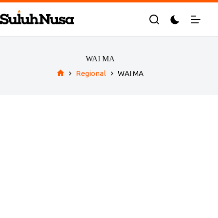
Skip
to
content
WAI MA
Regional
WAI MA
Home