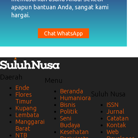
apapun bantuan Anda, sangat kami
hargai.
Chat WhatsApp
Daerah
Menu
Ende
Beranda
Suluh Nusa
Flores
Humaniora
Timur
Bisnis
ISSN
Kupang
Politik
Jurnal
Lembata
Seni
Catatan
Manggarai
Budaya
Kontak
Barat
Kesehatan
Web
NTB