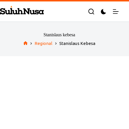
Skip
to
content
Stanislaus kebesa
Regional
Stanislaus Kebesa
Home