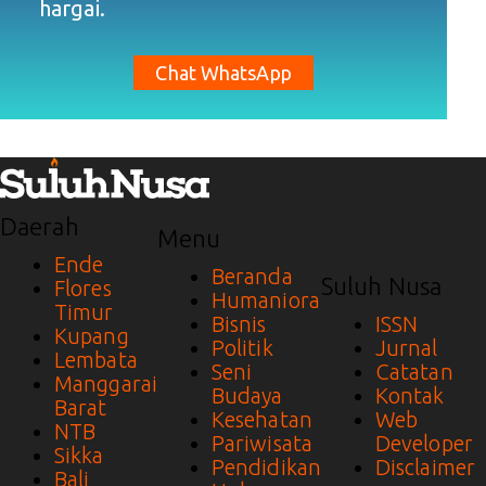
hargai.
Chat WhatsApp
Daerah
Menu
Ende
Beranda
Suluh Nusa
Flores
Humaniora
Timur
Bisnis
ISSN
Kupang
Politik
Jurnal
Lembata
Seni
Catatan
Manggarai
Budaya
Kontak
Barat
Kesehatan
Web
NTB
Pariwisata
Developer
Sikka
Pendidikan
Disclaimer
Bali