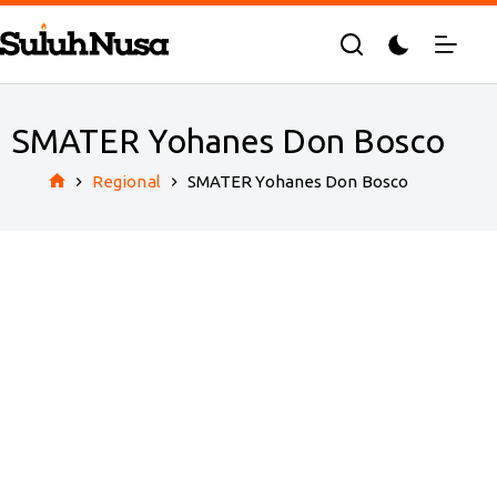
Skip
to
content
SMATER Yohanes Don Bosco
Regional
SMATER Yohanes Don Bosco
Home