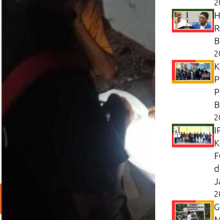
2
H
R
B
2
K
P
P
B
2
I
K
F
d
J
2
G
M