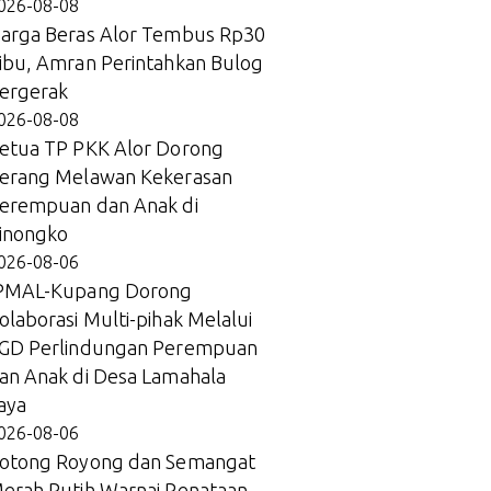
026-08-08
arga Beras Alor Tembus Rp30
ibu, Amran Perintahkan Bulog
ergerak
026-08-08
etua TP PKK Alor Dorong
erang Melawan Kekerasan
erempuan dan Anak di
inongko
026-08-06
PMAL-Kupang Dorong
olaborasi Multi-pihak Melalui
GD Perlindungan Perempuan
an Anak di Desa Lamahala
aya
026-08-06
otong Royong dan Semangat
erah Putih Warnai Penataan