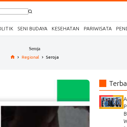
LITIK
SENI BUDAYA
KESEHATAN
PARIWISATA
PEN
Seroja
Regional
Seroja
Home
Terba
A
P
B
W