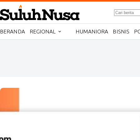
Skip
to
No
content
results
BERANDA
REGIONAL
HUMANIORA
BISNIS
PO