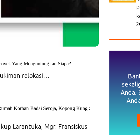
P
k
2
Proyek Yang Menguntungkan Siapa?
ukiman relokasi…
Ban
sekal
Anda. 
Anda
Rumah Korban Badai Seroja, Kopong Kung :
up Larantuka, Mgr. Fransiskus