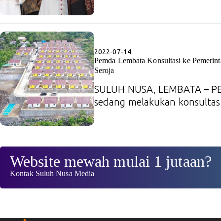
2022-07-14
Pemda Lembata Konsultasi ke Pemerin
Seroja
SULUH NUSA, LEMBATA – P
sedang melakukan konsulta
Website mewah mulai 1 jutaan?
Kontak Suluh Nusa Media