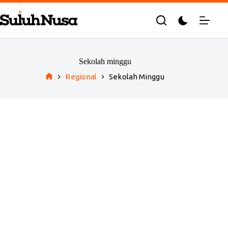
Skip
to
content
Sekolah minggu
Regional
Sekolah Minggu
Home