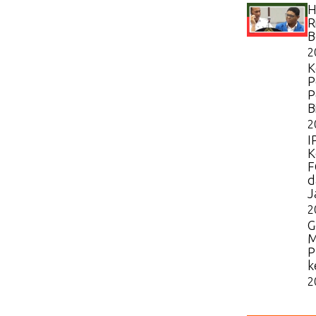
H
R
B
2
K
P
P
B
2
I
K
F
d
J
2
G
M
P
k
2