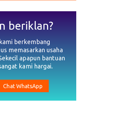
n beriklan?
 kami berkembang
gus memasarkan usaha
Sekecil apapun bantuan
sangat kami hargai.
Chat WhatsApp