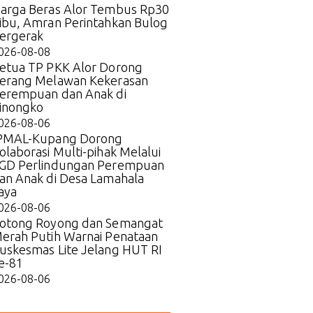
arga Beras Alor Tembus Rp30
ibu, Amran Perintahkan Bulog
ergerak
026-08-08
etua TP PKK Alor Dorong
erang Melawan Kekerasan
erempuan dan Anak di
inongko
026-08-06
PMAL-Kupang Dorong
olaborasi Multi-pihak Melalui
GD Perlindungan Perempuan
an Anak di Desa Lamahala
aya
026-08-06
otong Royong dan Semangat
erah Putih Warnai Penataan
uskesmas Lite Jelang HUT RI
e-81
026-08-06