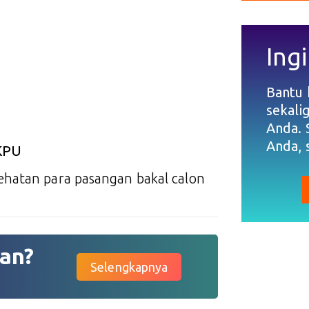
Ingi
Bantu
sekali
Anda. 
Anda, 
KPU
ehatan para pasangan bakal calon
an?
Selengkapnya