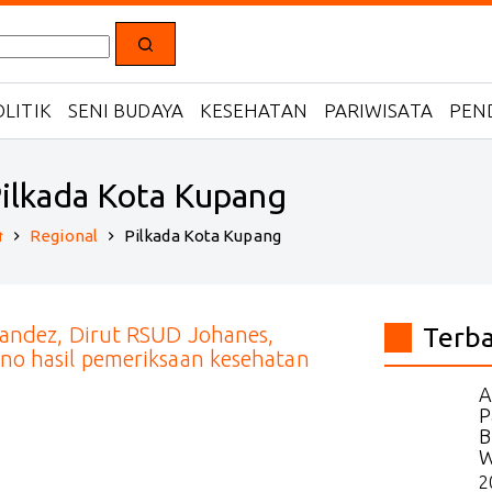
LITIK
SENI BUDAYA
KESEHATAN
PARIWISATA
PEN
ilkada Kota Kupang
Regional
Pilkada Kota Kupang
Home
Terb
A
P
B
W
2