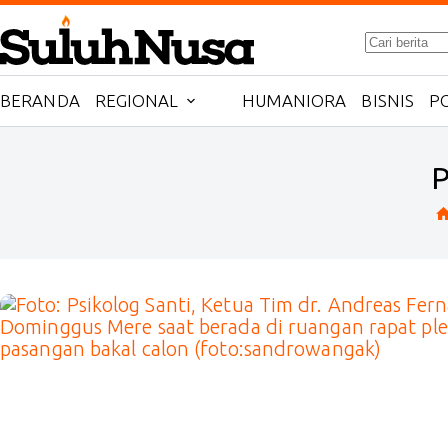
Skip
No
to
results
content
BERANDA
REGIONAL
HUMANIORA
BISNIS
PO
P