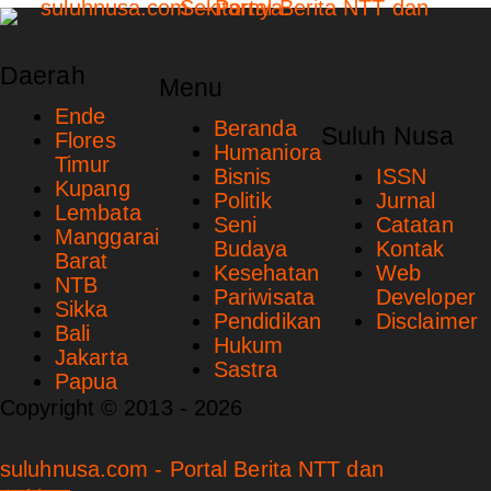
Daerah
Menu
Ende
Beranda
Suluh Nusa
Flores
Humaniora
Timur
Bisnis
ISSN
Kupang
Politik
Jurnal
Lembata
Seni
Catatan
Manggarai
Budaya
Kontak
Barat
Kesehatan
Web
NTB
Pariwisata
Developer
Sikka
Pendidikan
Disclaimer
Bali
Hukum
Jakarta
Sastra
Papua
Copyright © 2013 - 2026
suluhnusa.com - Portal Berita NTT dan