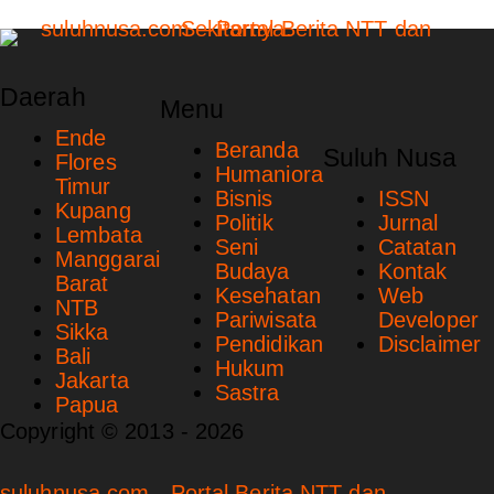
Daerah
Menu
Ende
Beranda
Suluh Nusa
Flores
Humaniora
Timur
Bisnis
ISSN
Kupang
Politik
Jurnal
Lembata
Seni
Catatan
Manggarai
Budaya
Kontak
Barat
Kesehatan
Web
NTB
Pariwisata
Developer
Sikka
Pendidikan
Disclaimer
Bali
Hukum
Jakarta
Sastra
Papua
Copyright © 2013 - 2026
suluhnusa.com - Portal Berita NTT dan