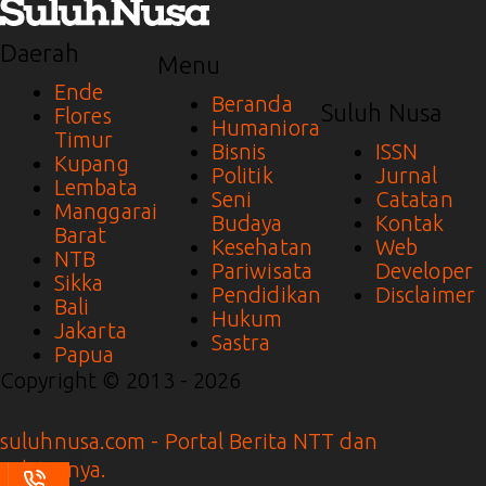
Daerah
Menu
Ende
Beranda
Suluh Nusa
Flores
Humaniora
Timur
Bisnis
ISSN
Kupang
Politik
Jurnal
Lembata
Seni
Catatan
Manggarai
Budaya
Kontak
Barat
Kesehatan
Web
NTB
Pariwisata
Developer
Sikka
Pendidikan
Disclaimer
Bali
Hukum
Jakarta
Sastra
Papua
Copyright © 2013 - 2026
suluhnusa.com - Portal Berita NTT dan
Sekitarnya.