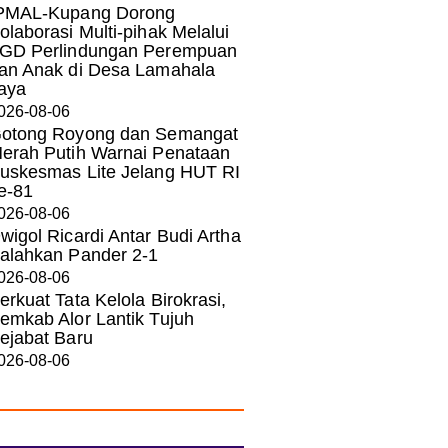
PMAL-Kupang Dorong
olaborasi Multi-pihak Melalui
GD Perlindungan Perempuan
an Anak di Desa Lamahala
aya
026-08-06
otong Royong dan Semangat
erah Putih Warnai Penataan
uskesmas Lite Jelang HUT RI
e-81
026-08-06
wigol Ricardi Antar Budi Artha
alahkan Pander 2-1
026-08-06
erkuat Tata Kelola Birokrasi,
emkab Alor Lantik Tujuh
ejabat Baru
026-08-06