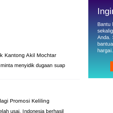
Ingi
Bantu
sekali
Anda. 
bantua
hargai.
k Kantong Akil Mochtar
minta menyidik dugaan suap
lagi Promosi Keliling
ah usai. Indonesia berhasil