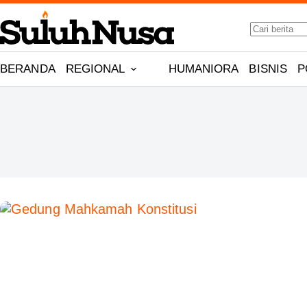
Skip
No
to
results
content
BERANDA
REGIONAL
HUMANIORA
BISNIS
P