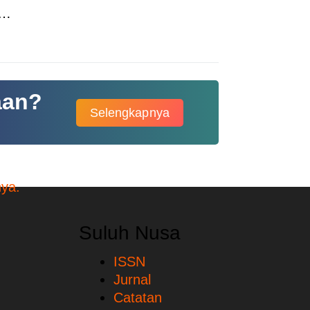
C…
aan?
Selengkapnya
Suluh Nusa
ISSN
Jurnal
Catatan