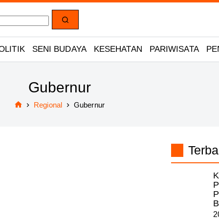
OLITIK
SENI BUDAYA
KESEHATAN
PARIWISATA
PE
Gubernur
Regional
Gubernur
Home
Terba
K
P
P
B
2