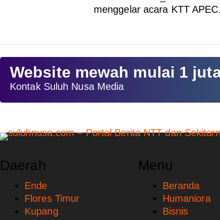
menggelar acara KTT APE
Website mewah mulai 1 jut
Kontak Suluh Nusa Media
Daerah
Menu
Ende
Beranda
Flores Timur
Humaniora
Kupang
Bisnis