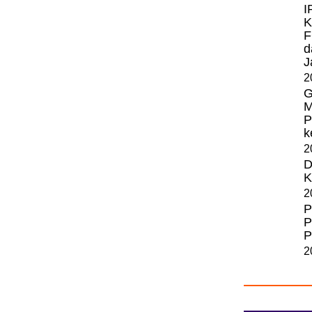
I
K
F
d
J
2
G
M
P
k
2
D
K
2
P
P
P
2