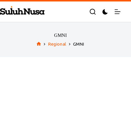
Skip
to
content
GMNI
Regional
GMNI
Home