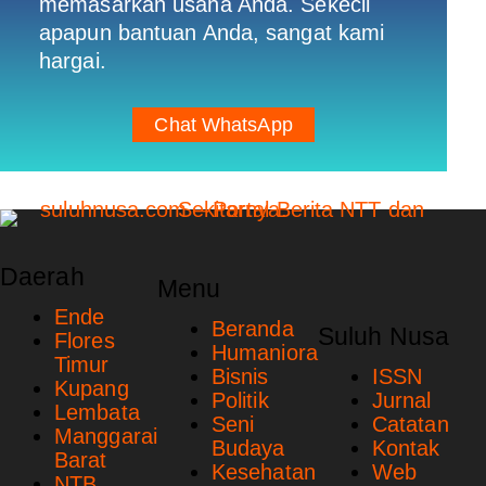
memasarkan usaha Anda. Sekecil
apapun bantuan Anda, sangat kami
hargai.
Chat WhatsApp
Daerah
Menu
Ende
Beranda
Suluh Nusa
Flores
Humaniora
Timur
Bisnis
ISSN
Kupang
Politik
Jurnal
Lembata
Seni
Catatan
Manggarai
Budaya
Kontak
Barat
Kesehatan
Web
NTB