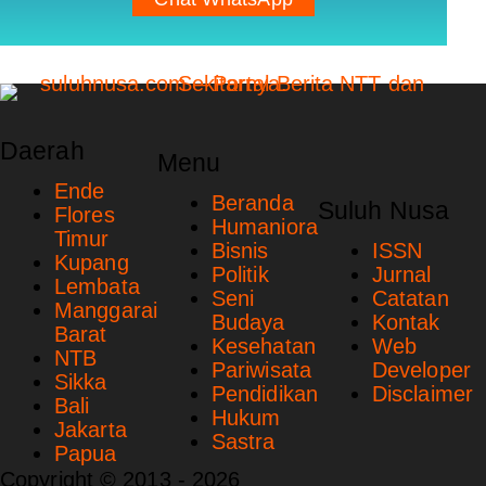
Daerah
Menu
Ende
Beranda
Suluh Nusa
Flores
Humaniora
Timur
Bisnis
ISSN
Kupang
Politik
Jurnal
Lembata
Seni
Catatan
Manggarai
Budaya
Kontak
Barat
Kesehatan
Web
NTB
Pariwisata
Developer
Sikka
Pendidikan
Disclaimer
Bali
Hukum
Jakarta
Sastra
Papua
Copyright © 2013 - 2026